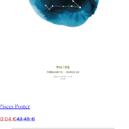
-70%
Outlet
Pisces Poster
13,04 €
43,45 €