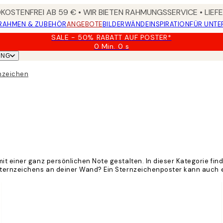
OSTENFREI AB 59 € • WIR BIETEN RAHMUNGSSERVICE • LIE
RAHMEN & ZUBEHÖR
ANGEBOTE
BILDERWÄNDE
INSPIRATION
FÜR UNT
SALE - 50% RABATT AUF POSTER*
0 Min.
0 s
Gültig
UNG
bis:
2026-
rnzeichen
08-
09
it einer ganz persönlichen Note gestalten. In dieser Kategorie find
 Sternzeichens an deiner Wand? Ein Sternzeichenposter kann auch 