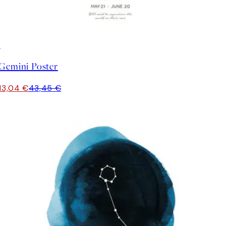
-70%
Outlet
Gemini Poster
13,04 €
43,45 €