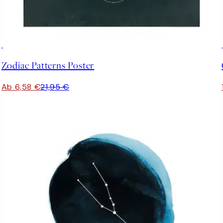
-70%
Outlet
Zodiac Patterns Poster
Ab 6,58 €
21,95 €