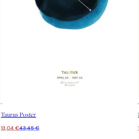
-70%
Outlet
Taurus Poster
13,04 €
43,45 €