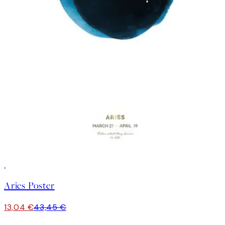
-70%
Outlet
Aries Poster
13,04 €
43,45 €