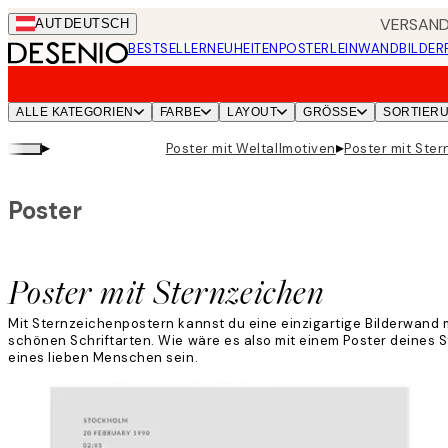
Skip
VERSANDK
AUT
DEUTSCH
to
BESTSELLER
NEUHEITEN
POSTER
LEINWANDBILDER
main
content.
ALLE KATEGORIEN
FARBE
LAYOUT
GRÖSSE
SORTIER
▸
▸
Poster mit Weltallmotiven
Poster mit Ste
Poster
Poster mit Sternzeichen
Mit Sternzeichenpostern kannst du eine einzigartige Bilderwand m
schönen Schriftarten. Wie wäre es also mit einem Poster deines
eines lieben Menschen sein.