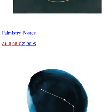
-70%
Outlet
Palmistry Poster
Ab 6,58 €
21,95 €