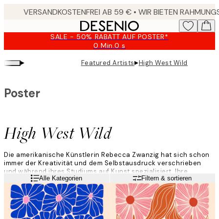
Skip
to
main
SALE - 50% RABATT AUF POSTER*
content.
0 Min.
0 s
Gültig
bis:
▸
▸
Featured Artists
High West Wild
2026-
08-
09
Poster
High West Wild
Die amerikanische Künstlerin Rebecca Zwanzig hat sich schon
immer der Kreativität und dem Selbstausdruck verschrieben
und während ihres Studiums auf Kunst spezialisiert. Ihre
Weiterlesen
Alle Kategorien
Filtern & sortieren
detailreichen und farbenfrohen Kompositionen fangen die
Essenz der Natur ein und gründen sich in ihrer Faszination für
wissenschaftliche Untersuchungen von Pflanzen und
Lebewesen.