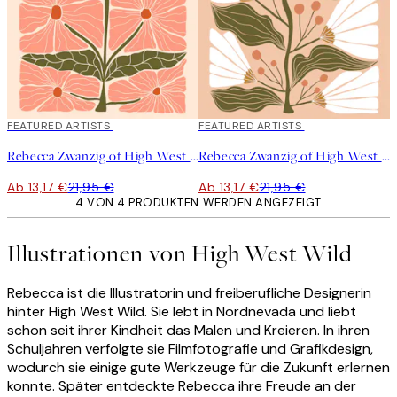
40%*
FEATURED ARTISTS
40%*
FEATURED ARTISTS
Rebecca Zwanzig of High West Wild - Franny Poster
Rebecca Zwanzig of High West Wild - Maeve Poster
Ab 13,17 €
21,95 €
Ab 13,17 €
21,95 €
4 VON 4 PRODUKTEN WERDEN ANGEZEIGT
Illustrationen von High West Wild
Rebecca ist die Illustratorin und freiberufliche Designerin
hinter High West Wild. Sie lebt in Nordnevada und liebt
schon seit ihrer Kindheit das Malen und Kreieren. In ihren
Schuljahren verfolgte sie Filmfotografie und Grafikdesign,
wodurch sie einige gute Werkzeuge für die Zukunft erlernen
konnte. Später entdeckte Rebecca ihre Freude an der