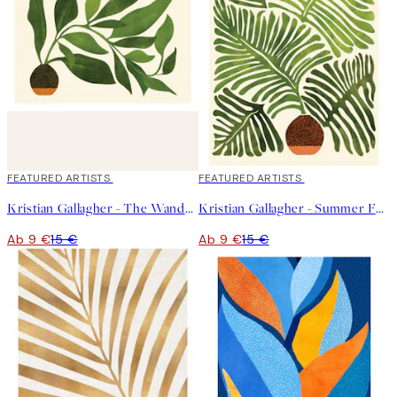
experimentiert oft mit verschiedenen Medien, um das
gewünschte Ergebnis zu erzielen.
40%*
FEATURED ARTISTS
40%*
FEATURED ARTISTS
Kristian Gallagher - The Wanderer Poster
Kristian Gallagher - Summer Fern Poster
Ab 9 €
15 €
Ab 9 €
15 €