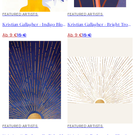
40%*
FEATURED ARTISTS
40%*
FEATURED ARTISTS
Kristian Gallagher - Indigo Blooms Poster
Kristian Gallagher - Bright Tropical Flower Poster
Ab 9 €
15 €
Ab 9 €
15 €
40%*
FEATURED ARTISTS
40%*
FEATURED ARTISTS