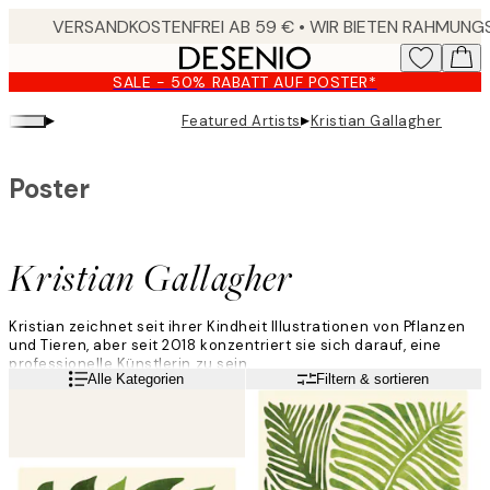
Skip
to
main
SALE - 50% RABATT AUF POSTER*
content.
▸
▸
Featured Artists
Kristian Gallagher
Poster
Kristian Gallagher
Kristian zeichnet seit ihrer Kindheit Illustrationen von Pflanzen
und Tieren, aber seit 2018 konzentriert sie sich darauf, eine
professionelle Künstlerin zu sein.
Weiterlesen
Alle Kategorien
Filtern & sortieren
Sie betrachtet ihre Kunst als erfolgreich, wenn sie Menschen
zum Lächeln bringt, da sie mit ihren farbenfrohen und skurrilen
Zeichnungen anderen eine Freude bereiten möchte.
Am häufigsten verwendet sie Acryl, Gouache und
Aquarellfarben, aber Kristian arbeitet auch digital und