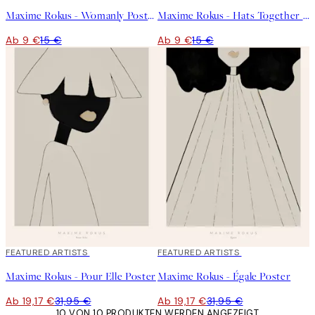
Maxime Rokus - Womanly Poster
Maxime Rokus - Hats Together Poster
Ab 9 €
15 €
Ab 9 €
15 €
40%*
FEATURED ARTISTS
40%*
FEATURED ARTISTS
Maxime Rokus - Pour Elle Poster
Maxime Rokus - Égale Poster
Ab 19,17 €
31,95 €
Ab 19,17 €
31,95 €
10 VON 10 PRODUKTEN WERDEN ANGEZEIGT