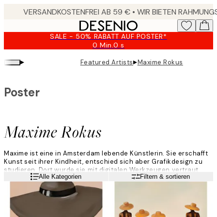
Skip
to
main
SALE - 50% RABATT AUF POSTER*
content.
0 Min.
0 s
Gültig
bis:
▸
▸
Featured Artists
Maxime Rokus
2026-
08-
09
Poster
Maxime Rokus
Maxime ist eine in Amsterdam lebende Künstlerin. Sie erschafft
Kunst seit ihrer Kindheit, entschied sich aber Grafikdesign zu
studieren. Dort wurde sie mit digitalen Werkzeugen vertraut
Weiterlesen
Alle Kategorien
Filtern & sortieren
gemacht, die sie für das Erschaffen ihrer Kunst nutzte.
Sie beginnt mit Photoshop, wenn sie Kunst kreiert. Maxime
verwendet verschiedene Ebenen und Farben, um zu bestimmen,
was schön aussieht. Wenn sie sich für ein Design entschieden