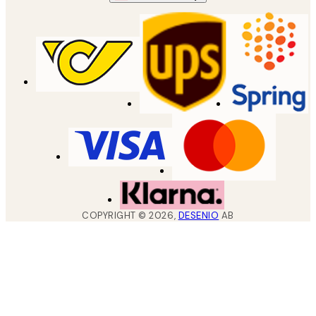
COPYRIGHT ©
2026
,
DESENIO
AB