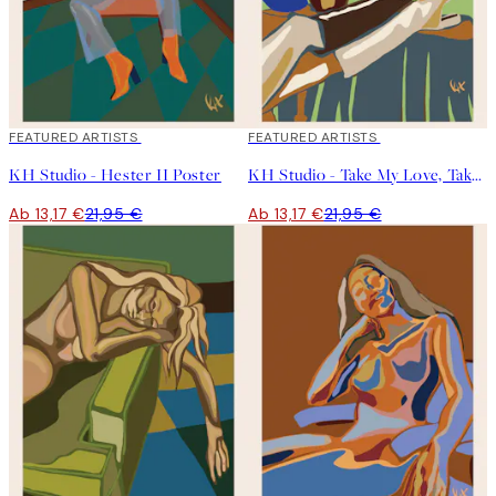
40%*
FEATURED ARTISTS
40%*
FEATURED ARTISTS
KH Studio - Hester II Poster
KH Studio - Take My Love, Take It Down Poster
Ab 13,17 €
21,95 €
Ab 13,17 €
21,95 €