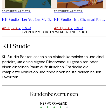
40%*
FEATURED ARTISTS
40%*
FEATURED ARTISTS
KH Studio - Let You Let Me Down Poster
KH Studio - It’s Chemical Poster
Ab 13,17 €
21,95 €
Ab 13,17 €
21,95 €
6 VON 6 PRODUKTEN WERDEN ANGEZEIGT
KH Studio
KH Studio Poster lassen sich einfach kombinieren und sind
perfekt, um deine eigene Bilderwand zu gestalten oder
einen einzelnen Raum aufzufrischen. Entdecke die
komplette Kollektion und finde noch heute deinen neuen
Favoriten.
Kundenbewertungen
HERVORRAGEND