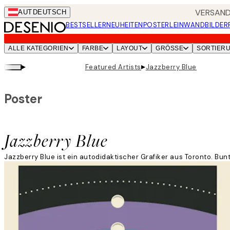
Skip
VERSANDK
AUT
DEUTSCH
to
BESTSELLER
NEUHEITEN
POSTER
LEINWANDBILDER
main
content.
ALLE KATEGORIEN
FARBE
LAYOUT
GRÖSSE
SORTIER
▸
▸
Featured Artists
Jazzberry Blue
Poster
Jazzberry Blue
Jazzberry Blue ist ein autodidaktischer Grafiker aus Toronto. Bu