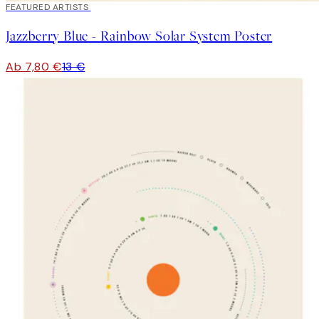
40%*
FEATURED ARTISTS
Jazzberry Blue - Rainbow Solar System Poster
Ab 7,80 €
13 €