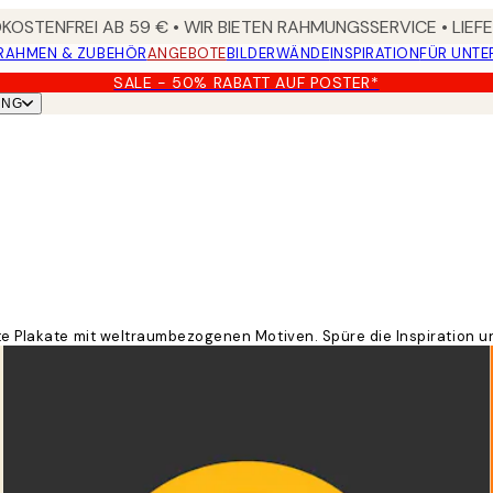
OSTENFREI AB 59 € • WIR BIETEN RAHMUNGSSERVICE • LIE
RAHMEN & ZUBEHÖR
ANGEBOTE
BILDERWÄNDE
INSPIRATION
FÜR UNT
SALE - 50% RABATT AUF POSTER*
UNG
nte Plakate mit weltraumbezogenen Motiven. Spüre die Inspiration 