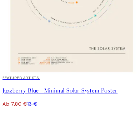
40%*
FEATURED ARTISTS
Jazzberry Blue - Minimal Solar System Poster
Ab 7,80 €
13 €