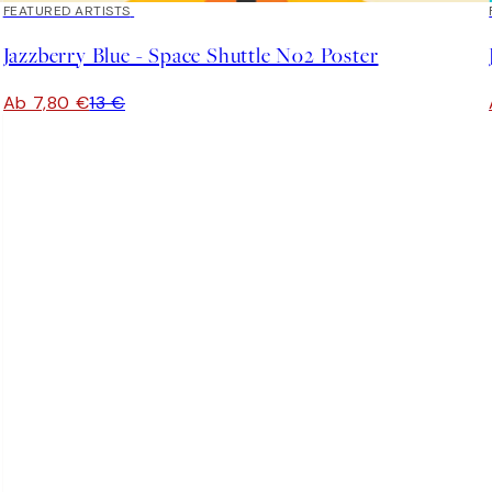
40%*
FEATURED ARTISTS
Jazzberry Blue - Space Shuttle No2 Poster
Ab 7,80 €
13 €