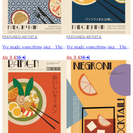
40%*
FEATURED ARTISTS
40%*
FEATURED ARTISTS
We made something nice - The Paella Poster
We made something nice - The Gyoza Poster
Ab 9 €
15 €
Ab 9 €
15 €