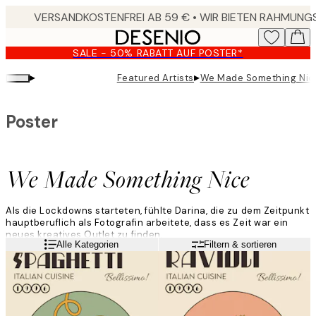
Skip
to
main
SALE - 50% RABATT AUF POSTER*
content.
▸
▸
Featured Artists
We Made Something Nic
Poster
We Made Something Nice
Als die Lockdowns starteten, fühlte Darina, die zu dem Zeitpunkt
hauptberuflich als Fotografin arbeitete, dass es Zeit war ein
neues kreatives Outlet zu finden.
Weiterlesen
Alle Kategorien
Filtern & sortieren
"Ich brauchte etwas, das ich ganz allein und von zu Hause aus
tun konnte, und so war das Konzept „We Made Something Nice“
schon kurz darauf geboren! Seitdem war es eine ganz schön
verrückte Reise gewesen!"
Darinas Kunstwerke mit Retro-Thema sind von ihrer Liebe zum