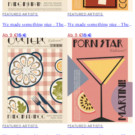
40%*
FEATURED ARTISTS
40%*
FEATURED ARTISTS
We made something nice - The Ramen Poster
We made something nice - The Negroni Poster
Ab 9 €
15 €
Ab 9 €
15 €
40%*
FEATURED ARTISTS
40%*
FEATURED ARTISTS