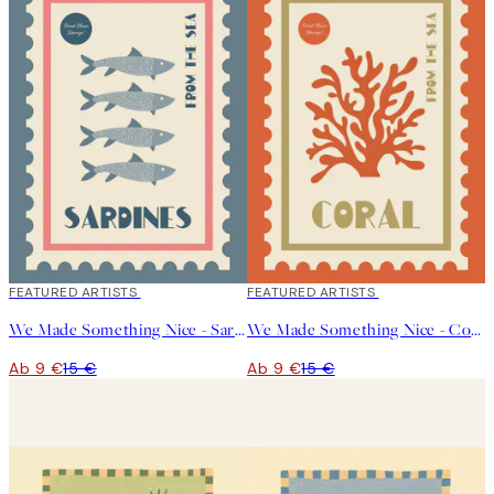
40%*
FEATURED ARTISTS
40%*
FEATURED ARTISTS
We Made Something Nice - Sardines Poster
We Made Something Nice - Coral Poster
Ab 9 €
15 €
Ab 9 €
15 €