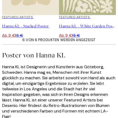
40%*
FEATURED ARTISTS
40%*
FEATURED ARTISTS
Hanna KL - Stacked Poster
Hanna KL - White Garden Poster
Ab 9 €
15 €
Ab 9 €
15 €
6 VON 6 PRODUKTEN WERDEN ANGEZEIGT
Poster von Hanna KL
Hanna KL ist Designerin und Künstlerin aus Göteborg,
Schweden. Hanna mag es, Menschen mit ihrer Kunst
glücklich zu machen. Sie arbeitet sowohl von Hand als auch
digital, um einzigartige Ergebnisse zu erzielen. Sie lebt
teilweise in Los Angeles und die Stadt hat ihr viel
Inspiration gegeben, was sich in ihren Designs erkennen
lässt. Hanna KL ist einer unserer Featured Artists bei
Desenio. Hier findest du Retro-Illustrationen von Blumen
und verschiedenen Farben und Formen mit echtem LA-
Flair!