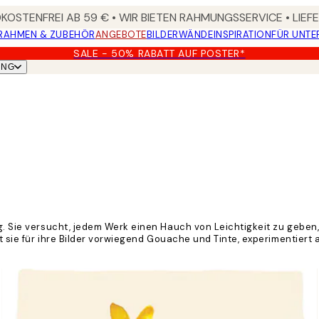
OSTENFREI AB 59 € • WIR BIETEN RAHMUNGSSERVICE • LIE
RAHMEN & ZUBEHÖR
ANGEBOTE
BILDERWÄNDE
INSPIRATION
FÜR UNT
SALE - 50% RABATT AUF POSTER*
UNG
ng. Sie versucht, jedem Werk einen Hauch von Leichtigkeit zu geben
tzt sie für ihre Bilder vorwiegend Gouache und Tinte, experimentier