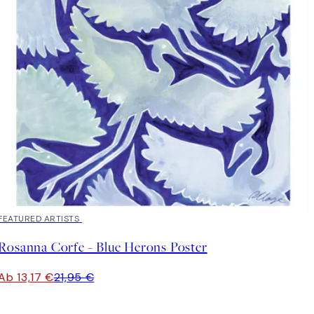
40%*
FEATURED ARTISTS
Rosanna Corfe - Blue Herons Poster
Ab 13,17 €
21,95 €