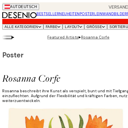
Skip
VERSANDK
AUT
DEUTSCH
to
BESTSELLER
NEUHEITEN
POSTER
LEINWANDBILDER
main
content.
ALLE KATEGORIEN
FARBE
LAYOUT
GRÖSSE
SORTIER
▸
▸
Featured Artists
Rosanna Corfe
Poster
Rosanna Corfe
Rosanna beschreibt ihre Kunst als verspielt, bunt und mit Tiefga
einzuflechten. Aufgrund der Flexibilität und kräftigen Farben, nu
weiterzuentwickeln.
Weiterlesen