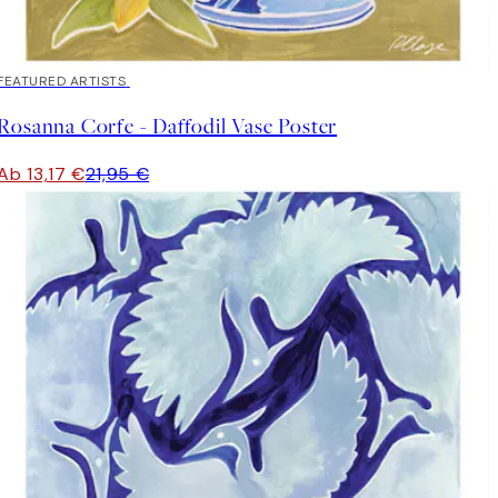
40%*
FEATURED ARTISTS
Rosanna Corfe - Daffodil Vase Poster
Ab 13,17 €
21,95 €