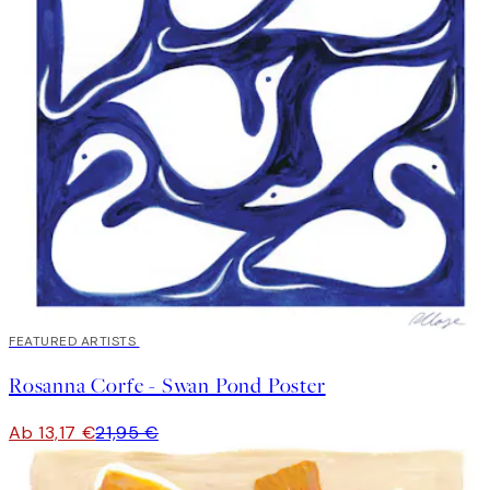
40%*
FEATURED ARTISTS
Rosanna Corfe - Swan Pond Poster
Ab 13,17 €
21,95 €