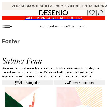
Skip
to
main
SALE - 50% RABATT AUF POSTER*
content.
▸
▸
Featured Artists
Sabina Fenn
Poster
Sabina Fenn
Sabina Fenn ist eine Malerin und Illustratorin aus Toronto, die
Kunst auf wunderschöne Weise schafft. Warme Farben in
Aquarell von Frauen in verschiedenen Szenarien. Wähle
zwischen diesen Postern, um eine ruhige Atmosphäre in deiner
Weiterlesen
Alle Kategorien
Filtern & sortieren
Wohnung zu schaffen, und kombiniere sie miteinander.