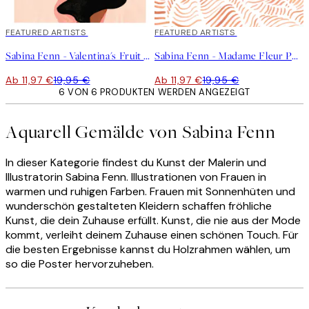
40%*
FEATURED ARTISTS
40%*
FEATURED ARTISTS
Sabina Fenn - Valentina's Fruit Basket Poster
Sabina Fenn - Madame Fleur Poster
Ab 11,97 €
19,95 €
Ab 11,97 €
19,95 €
6 VON 6 PRODUKTEN WERDEN ANGEZEIGT
Aquarell Gemälde von Sabina Fenn
In dieser Kategorie findest du Kunst der Malerin und
Illustratorin Sabina Fenn. Illustrationen von Frauen in
warmen und ruhigen Farben. Frauen mit Sonnenhüten und
wunderschön gestalteten Kleidern schaffen fröhliche
Kunst, die dein Zuhause erfüllt. Kunst, die nie aus der Mode
kommt, verleiht deinem Zuhause einen schönen Touch. Für
die besten Ergebnisse kannst du Holzrahmen wählen, um
so die Poster hervorzuheben.