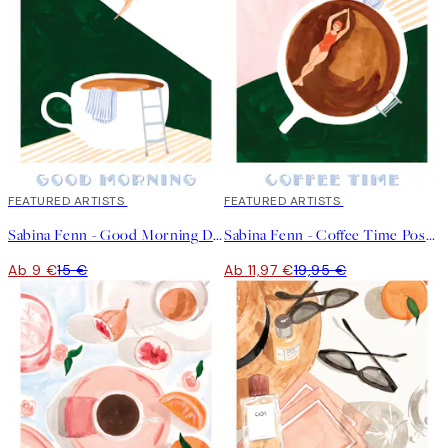
40%*
FEATURED ARTISTS
40%*
FEATURED ARTISTS
Sabina Fenn - Good Morning Dive Poster
Sabina Fenn - Coffee Time Poster
Ab 9 €
15 €
Ab 11,97 €
19,95 €