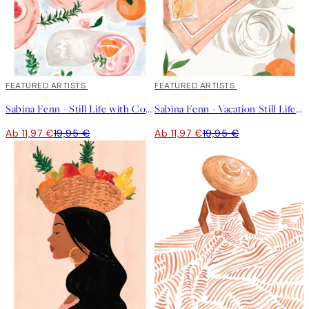
40%*
FEATURED ARTISTS
40%*
FEATURED ARTISTS
Sabina Fenn - Still Life with Coffee Poster
Sabina Fenn - Vacation Still Life Poster
Ab 11,97 €
19,95 €
Ab 11,97 €
19,95 €