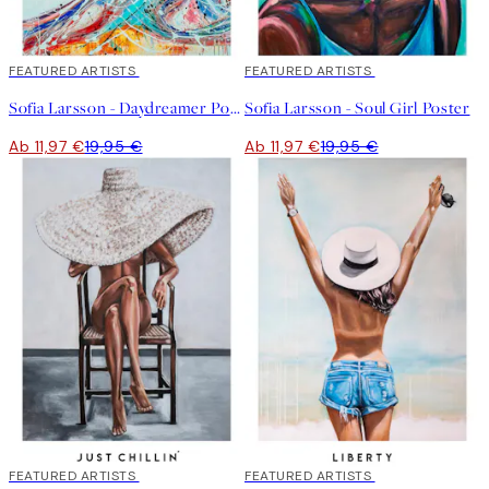
40%*
FEATURED ARTISTS
40%*
FEATURED ARTISTS
Sofia Larsson - Daydreamer Poster
Sofia Larsson - Soul Girl Poster
Ab 11,97 €
19,95 €
Ab 11,97 €
19,95 €
40%*
FEATURED ARTISTS
40%*
FEATURED ARTISTS