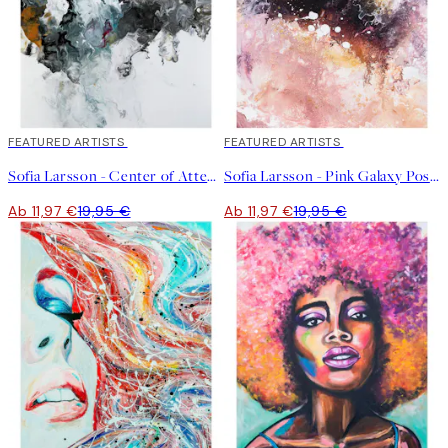
40%*
FEATURED ARTISTS
40%*
FEATURED ARTISTS
Sofia Larsson - Center of Attention Poster
Sofia Larsson - Pink Galaxy Poster
Ab 11,97 €
19,95 €
Ab 11,97 €
19,95 €