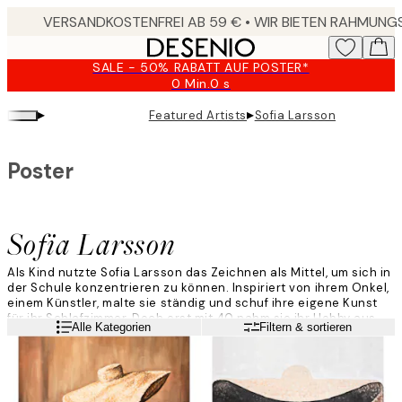
Skip
to
main
SALE - 50% RABATT AUF POSTER*
content.
0 Min.
0 s
Gültig
bis:
▸
▸
Featured Artists
Sofia Larsson
2026-
08-
10
Poster
Sofia Larsson
Als Kind nutzte Sofia Larsson das Zeichnen als Mittel, um sich in
der Schule konzentrieren zu können. Inspiriert von ihrem Onkel,
einem Künstler, malte sie ständig und schuf ihre eigene Kunst
für ihr Schlafzimmer. Doch erst mit 40 nahm sie ihr Hobby aus
Weiterlesen
Alle Kategorien
Filtern & sortieren
der Kindheit wieder auf und begann erneut mit dem Malen.
„Als autodidaktische Künstlerin habe ich nicht immer einen
Plan. Die Haltung, starke, coole Frauen und Farbexplosionen sind
für meine Arbeit von Bedeutung. Meine Originalbilder sind oft