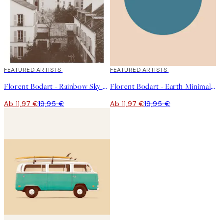
40%*
FEATURED ARTISTS
40%*
FEATURED ARTISTS
Florent Bodart - Rainbow Sky Above Paris Poster
Florent Bodart - Earth Minimal Planet Poster
Ab 11,97 €
19,95 €
Ab 11,97 €
19,95 €