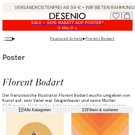
Skip
to
main
SALE - 50% RABATT AUF POSTER*
content.
0 Min.
0 s
Gültig
bis:
▸
▸
Featured Artists
Florent Bodart
2026-
08-
09
Poster
Florent Bodart
Der französische Illustrator Florent Bodart wuchs umgeben von
Kunst auf; sein Vater war Geigenbauer und seine Mutter
Bildhauerin. Als Künstler liebt er es, verschiedene Materialien
Weiterlesen
Alle Kategorien
Filtern & sortieren
und Ideen zu erforschen und ist bekannt für seine skurrilen und
verspielten Illustrationen.
„Mein kreativer Prozess beginnt oft mit einer Idee, die ich zu
skizzieren versuche. Danach zeichne ich es auf Papier, scanne