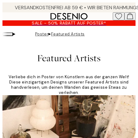
Skip
to
main
SALE - 50% RABATT AUF POSTER*
content.
▸
▸
Poster
Featured Artists
Featured Artists
Verliebe dich in Poster von Künstlern aus der ganzen Welt!
Diese einzigartigen Designs unserer Featured Artists sind
handverlesen, um deinen Wänden das gewisse Etwas zu
verleihen.